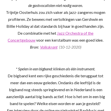
de gastvocalisten niet nodig waren.
Trijntje Oosterhuis zou zich vaker als jazz-zangeres mogen
profileren. Ze bewees met vertolkingen van Gershwin en
Billie Holiday al dat standards bij haar in goed handen zijn.
De combinatie met het
Jazz Orchestra of the
Concertgebouw
voor een kerstalbum was een goed idee.
Bron:
Volkskrant
(10-12-2020)
* Spelen in een bigband: klinken als één instrument.
De bigband kent een rijke geschiedenis die teruggaat tot
meer dan een eeuw geleden. Ondanks die leeftijd is de
bigband nog steeds springlevend en in Nederland is een
aanzienlijk aantal big bands actief. Hoe is het om in een big
band te spelen? Welke eisen worden er aan je gesteld?
Een interview door de online muziekwinkel BaxMusic met