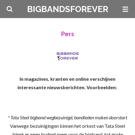
Ga
BIGBANDSFOREVER
direct
naar
de
Pers
hoofdinhoud
In magazines, kranten en online verschijnen
interessante nieuwsberichten. Voorbeelden:
* Tata Steel bigband wegbezuinigd, bandleden maken doorstart
Vanwege bezuinigingen binnen het orkest van Tata Steel
bleek er geen budget meer voor de bigband, tot grote