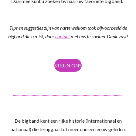
Daarmee kunt u zoeken bv naar uw favoriete bigband.
Tips en suggesties zijn van harte welkom (ook bijvoorbeeld de
bigband die u mist) door
contact
met ons te zoeken. Dank vast!
STEUN ONS
.........................................................................................................................
De bigband kent een rijke historie (internationaal en
nationaal) die teruggaat tot meer dan een eeuw geleden.