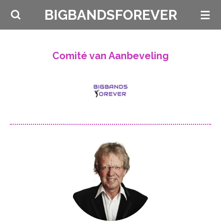
Ga
BIGBANDSFOREVER
direct
naar
de
Comité van Aanbeveling
hoofdinhoud