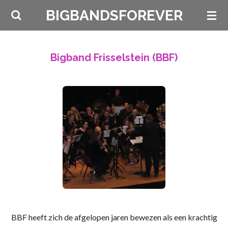
Ga
BIGBANDSFOREVER
direct
naar
de
Bigband Frisselstein (BBF)
hoofdinhoud
BBF heeft zich de afgelopen jaren bewezen als een krachtig