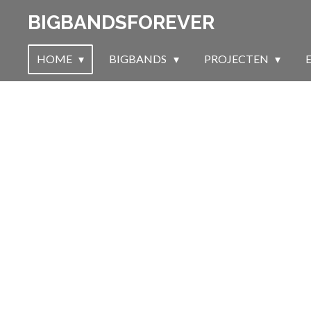
Ga
BIGBANDSFOREVER
direct
naar
HOME
BIGBANDS
PROJECTEN
de
hoofdinhoud