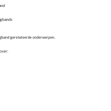
land
bigbands
bigband gerelateerde onderwerpen.
 over: