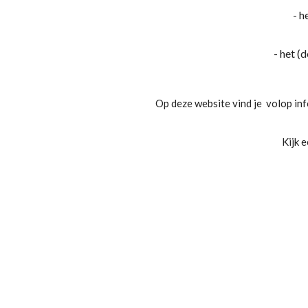
- h
- het (
Op deze website vind je volop in
Kijk e