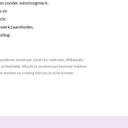
ek en zonder winstoogmerk.
s en
cht.
te werkzaamheden.
eding.
openbaar materiaal (zoals bv. websites, Wikipedia,
te achterhalen. Mocht je onverhoopt bezwaar hebben
dan meteen na overleg met jou in actie komen.