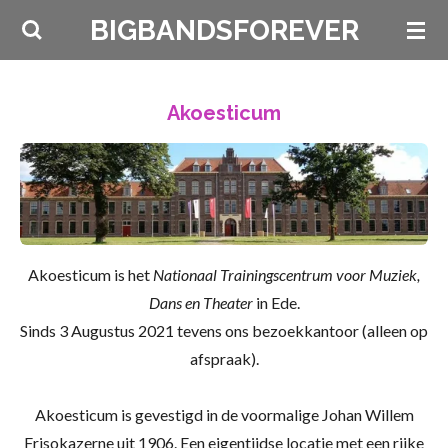
Ga
BIGBANDSFOREVER
direct
naar
de
Akoesticum
hoofdinhoud
Akoesticum is het
Nationaal Trainingscentrum voor Muziek,
Dans en Theater
in Ede.
Sinds 3 Augustus 2021 tevens ons bezoekkantoor (alleen op
afspraak).
Akoesticum is gevestigd in de voormalige Johan Willem
Frisokazerne uit 1906. Een eigentijdse locatie met een rijke