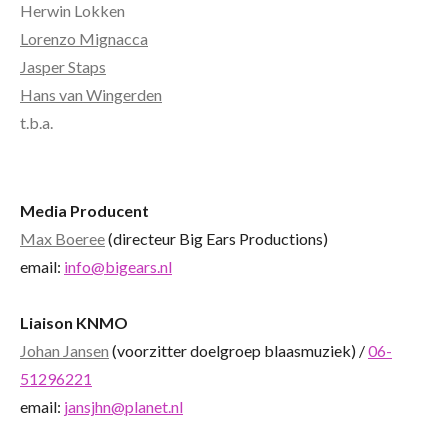
Herwin Lokken
Lorenzo Mignacca
Jasper Staps
Hans van Wingerden
t.b.a.
Media Producent
Max Boeree
(directeur Big Ears Productions)
email:
info@bigears.nl
Liaison KNMO
Johan Jansen
(voorzitter doelgroep blaasmuziek) /
06-
51296221
email:
jansjhn@planet.nl