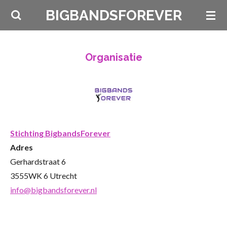
Ga
BIGBANDSFOREVER
direct
naar
de
Organisatie
hoofdinhoud
Stichting BigbandsForever
Adres
Gerhardstraat 6
3555WK 6 Utrecht
info@bigbandsforever.nl