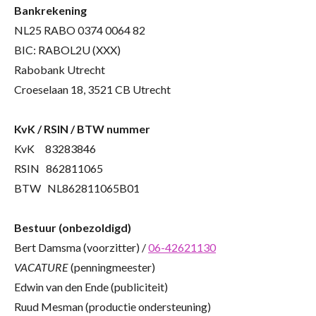
Bankrekening
NL25 RABO 0374 0064 82
BIC: RABOL2U (XXX)
Rabobank Utrecht
Croeselaan 18, 3521 CB Utrecht
KvK / RSIN / BTW nummer
KvK 83283846
RSIN 862811065
BTW NL862811065B01
Bestuur (onbezoldigd)
Bert Damsma (voorzitter) /
06-42621130
VACATURE
(penningmeester)
Edwin van den Ende (publiciteit)
Ruud Mesman (productie ondersteuning)