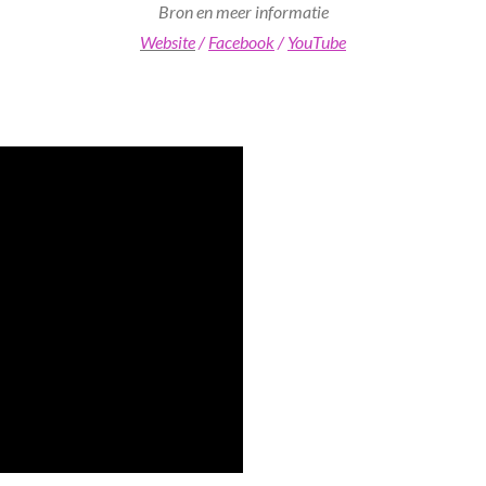
Bron en meer informatie
Website
/
Facebook
/
YouTube