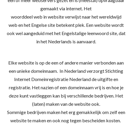
een of meer
webservers
gezet en is (meestal) opvraagbaar
gemaakt via
internet. Het
woorddeel
web
in
website
verwijst naar het
wereldwijd
web
en het Engelse
site
betekent plek. Een
website
wordt
ook wel aangeduid met het Engelstalige leenwoord
site, dat
in het Nederlands is aanvaard.
Elke website is op de een of andere manier verbonden aan
een unieke domeinnaam. In Nederland verzorgt
Stichting
Internet Domeinregistratie Nederland
de uitgifte en
registratie. Het nazien of een domeinnaam vrij is en hoe je
deze kunt vastleggen kan bij verschillende bedrijven. Het
(laten) maken van de website ook.
Sommige bedrijven maken het erg gemakkelijk om zelf een
website te maken en ook nog tegen bescheiden kosten.