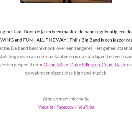
 lang bestaat. Door de jaren heen maakte de band regelmatig een doo
"SWING and FUN - ALL THE WAY". Phil's Big Band is een jazzorkest
ectie. De band beschikt ook over een zangeres. Het geheel staat 
 stelt hoge eisen aan de muzikanten en is ook uitdagend en verfris
werden gespeeld door
Glenn Miller
,
Duke Ellington
,
Count Basie
en
op wat meer eigentijdse bigband muziek.
Bron en meer informatie
Website
/
Faceboo
k /
YouTube