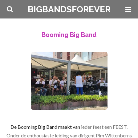
Ga
BIGBANDSFOREVER
direct
naar
de
Booming Big Band
hoofdinhoud
De Booming Big Band maakt van
ieder feest een FEEST.
Onder de enthousiaste leiding van dirigent Pim Wittenberns