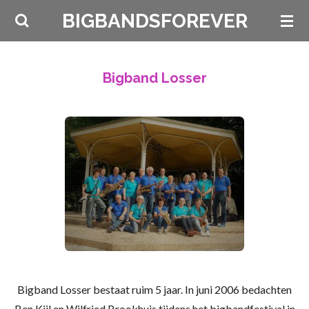
Ga
BIGBANDSFOREVER
direct
naar
de
Bigband Losser
hoofdinhoud
Bigband Losser bestaat ruim 5 jaar. In juni 2006 bedachten
Ben
Kijl
en Wilfried Brookhuis tijdens het bigbandfestival in