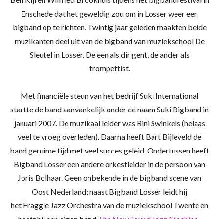
Enschede dat het geweldig zou om in Losser weer een
bigband op te richten. Twintig jaar geleden maakten beide
muzikanten deel uit van de bigband van muziekschool De
Sleutel in Losser. De een als dirigent, de ander als
trompettist.
Met financiële steun van het bedrijf
Suki
International
startte de band aanvankelijk onder de naam
Suki
Bigband in
januari 2007. De muzikaal leider was Rini Swinkels (helaas
veel te vroeg overleden). Daarna heeft Bart Bijleveld de
band geruime tijd met veel succes geleid. Ondertussen heeft
Bigband Losser een andere orkestleider in de persoon van
Joris
Bolhaar
. Geen onbekende in de bigband scene van
Oost Nederland; naast Bigband Losser leidt hij
het
Fraggle
Jazz
Orchestra
van de muziekschool Twente en
heeft hij een eigen band
The New Sound Jazz Machine
.