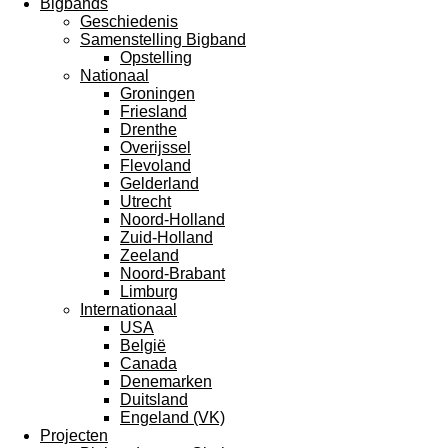
Bigbands
Geschiedenis
Samenstelling Bigband
Opstelling
Nationaal
Groningen
Friesland
Drenthe
Overijssel
Flevoland
Gelderland
Utrecht
Noord-Holland
Zuid-Holland
Zeeland
Noord-Brabant
Limburg
Internationaal
USA
België
Canada
Denemarken
Duitsland
Engeland (VK)
Projecten