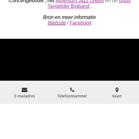
Concertgebouw
, het
Millenium Jazz Orkest
en de
Guus
Tangelder Bigband
.
Bron en meer informatie
Website
/
Facebook
E-mailadres
Telefoonnummer
Kaart