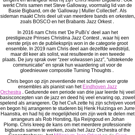
werkt Chris samen met Steve Galloway, voormalig lid van de
Basie Bigband, om de 'Galloway |
Muller Collectief'.
Als
sideman maakt Chris deel uit van meerdere bands en orkesten,
zoals
BOSCO
en het
Brabants Jazz Orkest
.
In 2016 nam Chris met 'De PuBi's' deel aan het
prestigieuze
Prinses Christina Jazz Contest
, waar hij een
eerste prijs en de publieksprijs won in de categorie groot
ensemble.
In 2019 nam Chris deel aan dezelfde wedstrijd,
maar dit keer als solist, wat resulteerde in een tweede
plaats.
De jury sprak over “zeer volwassen jazz”, “uitstekende
communicatie” en sprak hun waardering uit voor de
gloednieuwe compositie
Turning Thoughts
.
Chris begon op zijn zeventiende met schrijven voor grote
ensembles als pianist van het
Eindhoven Jazz
Orchestra
.
Gedurende een periode van drie jaar leerde hij veel
basisconcepten van de jazz en deed hij veel ervaring op, zowel
spelend als arrangeren.
Op het CvA zette hij zijn schrijven voort
en begon hij arrangeren te studeren bij Henk Huizinga en Jurre
Haanstra, en had hij de mogelijkheid om zijn werk te delen met
arrangeurs als Rob Horsting, Ilja Reijngoud en Johan
Plomp.
Chris kreeg de kans om met meerdere professionele
bigbands samen te werken, zoals het
Jazz Orchestra of the