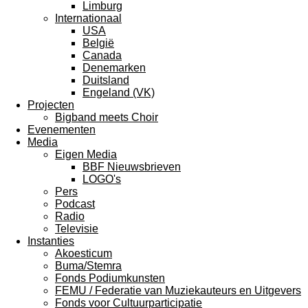
Limburg
Internationaal
USA
België
Canada
Denemarken
Duitsland
Engeland (VK)
Projecten
Bigband meets Choir
Evenementen
Media
Eigen Media
BBF Nieuwsbrieven
LOGO's
Pers
Podcast
Radio
Televisie
Instanties
Akoesticum
Buma/Stemra
Fonds Podiumkunsten
FEMU / Federatie van Muziekauteurs en Uitgevers
Fonds voor Cultuurparticipatie