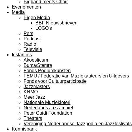
Bigband meets Choir
Evenementen
Media
Eigen Media
BBF Nieuwsbrieven
LOGO's
Pers
Podcast
Radio
Televisie
Instanties
Akoesticum
Buma/Stemra
Fonds Podiumkunsten
FEMU / Federatie van Muziekauteurs en Uitgevers
Fonds voor Cultuurparticipatie
Jazzmasters
KNMO
Meer Jazz
Nationale Muziekloterij
Nederlands Jazzarchief
Peter Guidi Foundation
Theaters
Vereniging Nederlandse Jazzpodia en Jazzfestivals
Kennisbank