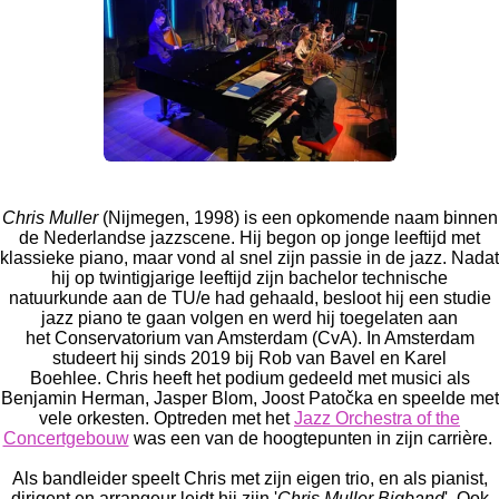
Chris Muller
(Nijmegen, 1998) is een opkomende naam binnen
de Nederlandse jazzscene.
Hij begon op jonge leeftijd met
klassieke piano, maar vond al snel zijn passie in de jazz.
Nadat
hij op twintigjarige leeftijd
zijn bachelor technische
natuurkunde aan de
TU/e ​​had gehaald, besloot hij een studie
jazz piano te gaan volgen en werd hij toegelaten aan
het
Conservatorium van Amsterdam
(CvA).
In Amsterdam
studeert hij sinds 2019 bij Rob van Bavel en Karel
Boehlee.
Chris heeft het podium gedeeld met musici als
Benjamin Herman, Jasper Blom, Joost Patočka en speelde met
vele orkesten.
Optreden met het
Jazz Orchestra of the
Concertgebouw
was een van de hoogtepunten in zijn carrière.
Als bandleider speelt Chris met zijn eigen trio, en als pianist,
dirigent en arrangeur leidt hij zijn '
Chris Muller Bigband
'.
Ook