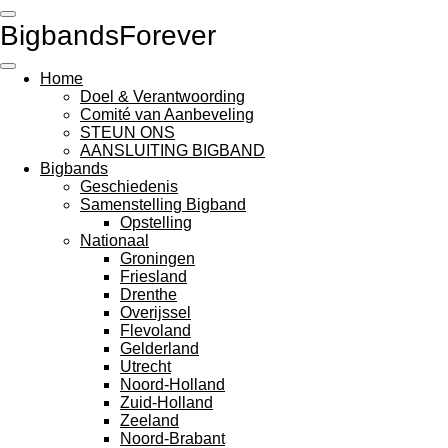
Ga
BigbandsForever
direct
naar
de
Home
hoofdinhoud
Doel & Verantwoording
Comité van Aanbeveling
STEUN ONS
AANSLUITING BIGBAND
Bigbands
Geschiedenis
Samenstelling Bigband
Opstelling
Nationaal
Groningen
Friesland
Drenthe
Overijssel
Flevoland
Gelderland
Utrecht
Noord-Holland
Zuid-Holland
Zeeland
Noord-Brabant