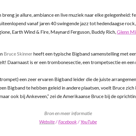
reng je allure, ambiance en live muziek naar elke gelegenheid: fee
iteenlopend vanaf jaren 40 swingende jazz tot hedendaagse rock, po
ione, Earth Wind & Fire, Maynard Ferguson, Buddy Rich,
Glenn Mi
an
Bruce Skinner
heeft een typische Bigband samenstelling met een 
elt! Daarnaast is er een trombonesectie, een trompetsectie en een 
 trompet) een zeer ervaren Bigband leider die de juiste arrangemen
 een Bigband te hebben geleid in andere plaatsen, voelt Bruce zich 
maar ook bij Ankeveen,” zei de Amerikaanse Bruce bij de oprichti
Bron en meer informatie
Website
/
Facebook
/
YouTube