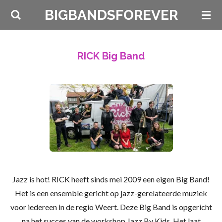
Ga
BIGBANDSFOREVER
direct
naar
de
RICK Big Band
hoofdinhoud
Jazz is hot! RICK heeft sinds mei 2009 een eigen Big Band!
Het is een ensemble gericht op jazz-gerelateerde muziek
voor iedereen in de regio Weert. Deze Big Band is opgericht
na het succes van de workshop Jazz By Kids. Het laat