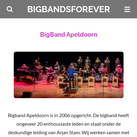
Ga
BIGBANDSFOREVER
direct
naar
de
BigBand Apeldoorn
hoofdinhoud
Bigband Apeldoorn is in 2006 opgericht. De bigband heeft
ongeveer 20 enthousiaste leden en staat onder de
deskundige leiding van Arjan Stam. Wij werken samen met