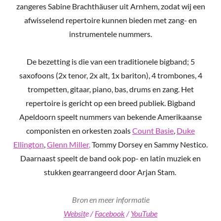
zangeres Sabine Brachthäuser uit Arnhem, zodat wij een
afwisselend repertoire kunnen bieden met zang- en
instrumentele nummers.
De bezetting is die van een traditionele bigband; 5
saxofoons (2x tenor, 2x alt, 1x bariton), 4 trombones, 4
trompetten, gitaar, piano, bas, drums en zang. Het
repertoire is gericht op een breed publiek. Bigband
Apeldoorn speelt nummers van bekende Amerikaanse
componisten en orkesten zoals
Count Basie
,
Duke
Ellington
,
Glenn Miller
,
Tommy Dorsey en Sammy Nestico.
Daarnaast speelt de band ook pop- en latin muziek en
stukken gearrangeerd door Arjan Stam.
Bron en meer informatie
Websit
e /
Facebook
/
YouTube