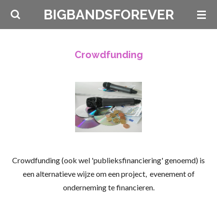
Ga
BIGBANDSFOREVER
direct
naar
de
Crowdfunding
hoofdinhoud
Crowdfunding (ook wel 'publieksfinanciering' genoemd) is
een alternatieve wijze om een project, evenement of
onderneming te financieren.