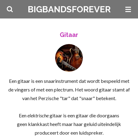
Ga
BIGBANDSFOREVER
direct
naar
de
Gitaar
hoofdinhoud
Een
gitaar
is een
snaarinstrument
dat wordt bespeeld met
de
vingers
of met een
plectrum. Het woord gitaar stamt af
van het
Perzische
"tar" dat "snaar" betekent.
Een
elektrische
gitaar
is een
gitaar
die doorgaans
geen
klankkast
heeft maar haar geluid uiteindelijk
produceert door een luidspreker.