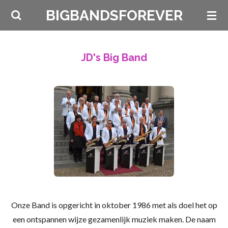
Ga
BIGBANDSFOREVER
direct
naar
de
JD's Big Band
hoofdinhoud
Onze Band is opgericht in oktober 1986 met als doel het op
een ontspannen wijze gezamenlijk muziek maken. De naam