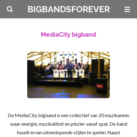
Ga
BIGBANDSFOREVER
direct
naar
de
MediaCity bigband
hoofdinhoud
De MediaCity bigband is een collectief van 20 muzikanten
waar energie, muzikaliteit en plezier vanaf spat.
De band
houdt ervan uiteenlopende stijlen te spelen. Naast