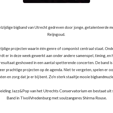
elzijdige bigband van Utrecht gedreven door jonge, getalenteerde mu
Reijngoud.
zijdige projecten waarin één genre of componist centraal staat. Ond
rdt er in deze week gewerkt aan onder andere samenspel, timing, en 
esultaat geshowed in een aantal spetterende concerten. De band is th
weer prachtige projecten op de agenda. Niet te vergeten, spelen er 
ten en zorg dat je er bij bent. Zo'n sterk staaltje mooie bigbandmuzie
eiding Jazz&Pop van het Utrechts Conservatorium en bestaat uit s
Band in TivoliVredenburg met soulzangeres Shirma Rouse.