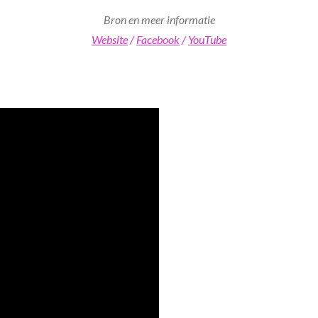
Bron en meer informatie
Website
/
Facebook
/
YouTube