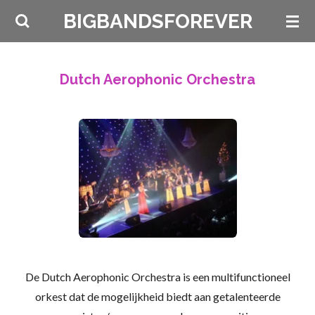
Ga
BIGBANDSFOREVER
direct
naar
de
Dutch Aerophonic Orchestra
hoofdinhoud
De Dutch Aerophonic Orchestra is een multifunctioneel
orkest dat de mogelijkheid biedt aan getalenteerde