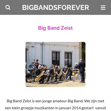
Ga
BIGBANDSFOREVER
direct
naar
de
Big Band Zeist
hoofdinhoud
Big Band Zeist is een jonge amateur Big Band. We zijn met
een klein groepje muzikanten in januari 2014 gestart vanuit