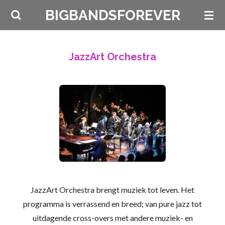
Ga
BIGBANDSFOREVER
direct
naar
de
JazzArt Orchestra
hoofdinhoud
JazzArt Orchestra brengt muziek tot leven. Het
programma is verrassend en breed; van pure jazz tot
uitdagende cross-overs met andere muziek- en