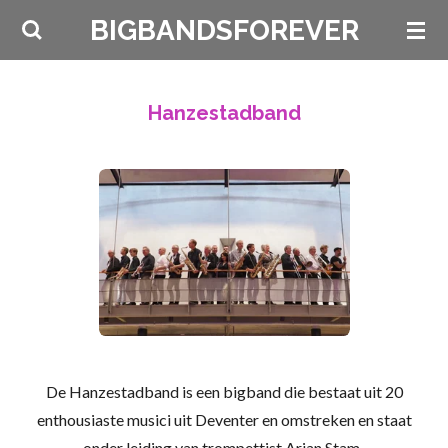
Ga
BIGBANDSFOREVER
direct
naar
de
Hanzestadband
hoofdinhoud
De Hanzestadband is een bigband die bestaat uit 20
enthousiaste musici uit Deventer en omstreken en staat
onder leiding van trompettist
Arjan Stam.