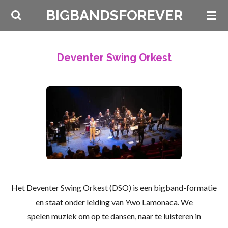
Ga
BIGBANDSFOREVER
direct
naar
de
Deventer Swing Orkest
hoofdinhoud
Het Deventer Swing Orkest (DSO) is een bigband-formatie
en
staat onder leiding van Ywo Lamonaca.
We
spelen
muziek om op te dansen, naar te luisteren in