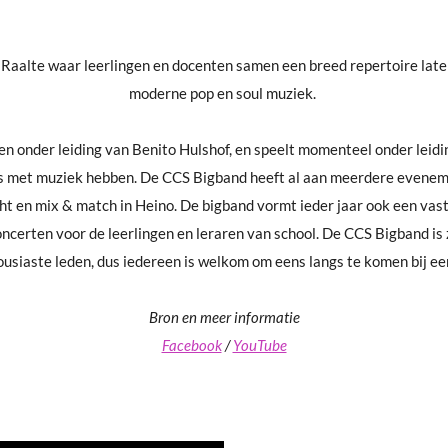
 Raalte waar leerlingen en docenten samen een breed repertoire laten
moderne pop en soul muziek.
n onder leiding van Benito Hulshof, en speelt momenteel onder leid
iets met muziek hebben. De CCS Bigband heeft al aan meerdere evene
icht en mix & match in Heino. De bigband vormt ieder jaar ook een va
certen voor de leerlingen en leraren van school. De CCS Bigband is 
ousiaste leden, dus iedereen is welkom om eens langs te komen bij een 
Bron en meer informatie
Facebook
/
YouTube