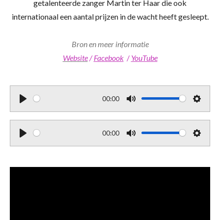
getalenteerde zanger Martin ter Haar die ook
internationaal een aantal prijzen in de wacht heeft gesleept.
Bron en meer informatie
Website
/
Facebook
/
YouTube
00:00
P
M
S
l
u
e
00:00
a
t
t
P
M
S
y
e
t
l
u
e
i
a
t
t
n
y
e
t
g
i
s
n