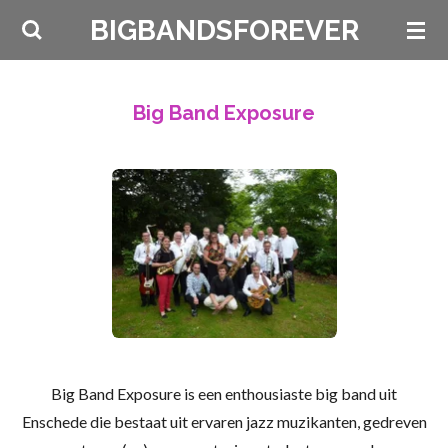
Ga
BIGBANDSFOREVER
direct
naar
de
Big Band Exposure
hoofdinhoud
Big Band Exposure is een enthousiaste big band uit
Enschede die bestaat uit ervaren jazz muzikanten, gedreven