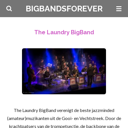
Ga
BIGBANDSFOREVER
direct
naar
de
The Laundry BigBand
hoofdinhoud
The Laundry BigBand verenigt de beste jazzminded
(amateur)muzikanten uit de Gooi- en Vechtstreek. Door de
krachtpatsers van de trompetsectie, de backbone van de