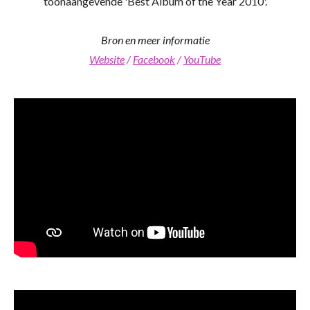
toonaangevende 'Best Album of the Year 2010'.
Bron en meer informatie
Website
/
Facebook
/
YouTube