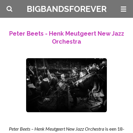
Ga
BIGBANDSFOREVER
direct
naar
de
Peter Beets - Henk Meutgeert New Jazz
hoofdinhoud
Orchestra
Peter Beets – Henk Meutgeert New Jazz Orchestra
is een 18-