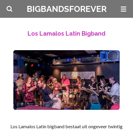
Ga
BIGBANDSFOREVER
direct
naar
de
Los Lamalos Latin Bigband
hoofdinhoud
Los Lamalos Latin bigband bestaat uit ongeveer twintig