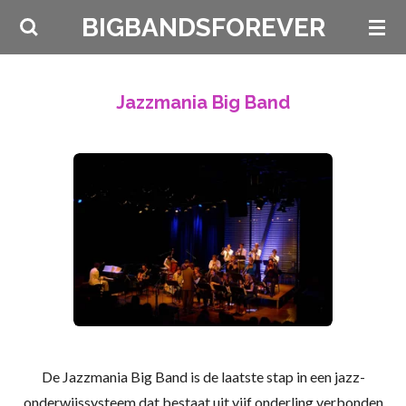
Ga
BIGBANDSFOREVER
direct
naar
de
Jazzmania Big Band
hoofdinhoud
De Jazzmania Big Band is de laatste stap in een jazz-
onderwijssysteem dat bestaat uit vijf onderling verbonden