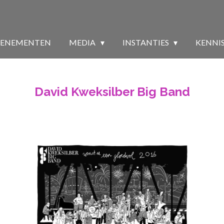
VENEMENTEN
MEDIA
INSTANTIES
KENNI
David Kweksilber Big Band