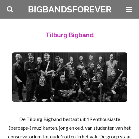
Ga
BIGBANDSFOREVER
direct
naar
de
Tilburg Bigband
hoofdinhoud
De Tilburg Bigband bestaat uit 19 enthousiaste
(beroeps-)
muzikanten, jong en oud, van studenten van het
conservatorium tot oude ‘rotten’ in het vak. De groep staat