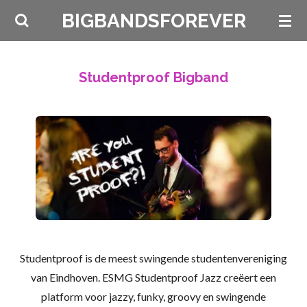
Ga
BIGBANDSFOREVER
direct
naar
de
Studentproof Bigband
hoofdinhoud
Studentproof is de meest swingende studentenvereniging
van Eindhoven.
ESMG Studentproof Jazz creëert een
platform voor jazzy, funky, groovy en swingende