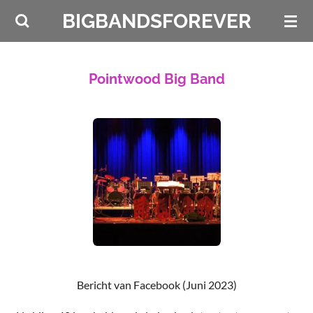
Ga
BIGBANDSFOREVER
direct
naar
de
Pointwood Big Band
hoofdinhoud
Bericht van Facebook (Juni 2023)