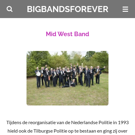
Ga
BIGBANDSFOREVER
direct
naar
de
Mid West Band
hoofdinhoud
Tijdens de reorganisatie van de Nederlandse Politie in 1993
hield ook de Tilburgse Politie op te bestaan en ging zij over