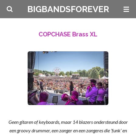
Ga
BIGBANDSFOREVER
direct
naar
de
COPCHASE Brass XL
hoofdinhoud
Geen gitaren of keyboards, maar 14 blazers ondersteund door
een groovy drummer, een zanger en een zangeres die ‘funk’ en