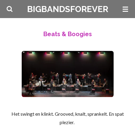
Ga
BIGBANDSFOREVER
direct
naar
de
Beats & Boogies
hoofdinhoud
Het swingt en klinkt. Grooved, knalt, sprankelt. En spat
plezier.