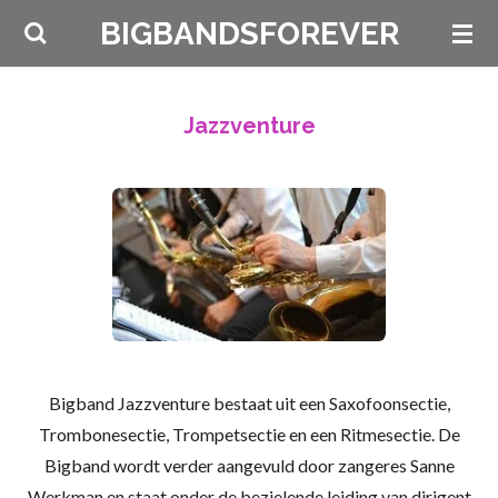
Ga
BIGBANDSFOREVER
direct
naar
de
Jazzventure
hoofdinhoud
Bigband Jazzventure bestaat uit een Saxofoonsectie,
Trombonesectie, Trompetsectie en een Ritmesectie. De
Bigband wordt verder aangevuld door zangeres Sanne
Werkman en staat onder de bezielende leiding van dirigent