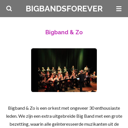
Ga
BIGBANDSFOREVER
direct
naar
de
Bigband & Zo
hoofdinhoud
Bigband & Zo is een orkest met ongeveer 30 enthousiaste
leden. We zijn een extra uitgebreide Big Band met een grote
bezetting, waarin alle geïnteresseerde muzikanten uit de