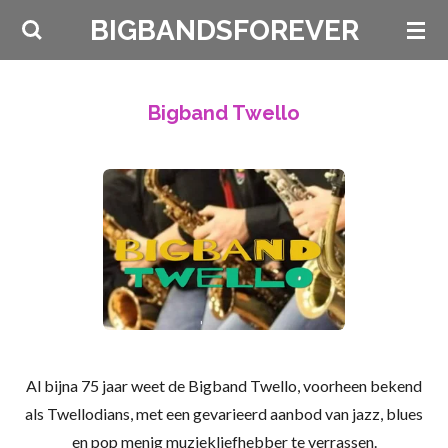
Ga
BIGBANDSFOREVER
direct
naar
de
Bigband Twello
hoofdinhoud
Al bijna 75 jaar weet de Bigband Twello, voorheen bekend
als Twellodians, met een gevarieerd aanbod van jazz, blues
en pop menig muziekliefhebber te verrassen.