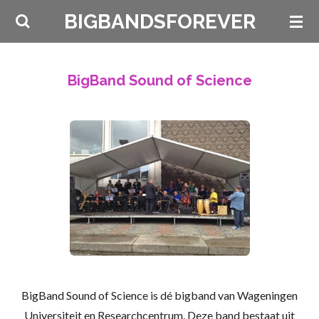
Ga
BIGBANDSFOREVER
direct
naar
de
BigBand Sound of Science
hoofdinhoud
BigBand Sound of Science is dé bigband van Wageningen
Universiteit en Researchcentrum. Deze band bestaat uit