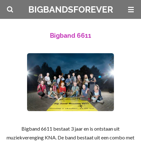
Ga
BIGBANDSFOREVER
direct
naar
de
Bigband 6611
hoofdinhoud
Bigband 6611 bestaat 3 jaar en is ontstaan uit
muziekverenging KNA. De band bestaat uit een combo met