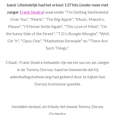
band. Uiteindelijk had het orkest 137 hits (onder meer met
zanger
Frank Sinatra
) waaronder "I'm Getting Sentimental
Over You", "Marie", "The Big Apple", "Music, Maestro,
Please", "I'll Never Smile Again", "This Love of Mine", "On
the Sunny Side of the Street", "T.D.'s Boogie Woogie", "Well,
Git 'It", "Opus One", "Manhattan Serenade" en "There Are
Such Things".
Citaat:
Frank Sinatra behaalde zijn eerste succes als zanger
in de Tommy Dorsey-band en beweerde dat hij
ademhalingsbeheersing had geleerd door te kijken hoe
Dorsey trombone speelde.
Inmiddels bestaat, als tribute, het nieuwe Tommy Dorsey
Orchestra.