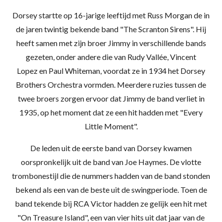
Dorsey startte op 16-jarige leeftijd met
Russ Morgan
de in
de
jaren twintig
bekende band "The Scranton Sirens". Hij
heeft samen met zijn broer
Jimmy
in verschillende bands
gezeten, onder andere die van
Rudy Vallée,
Vincent
Lopez
en
Paul Whiteman, voordat ze in 1934 het Dorsey
Brothers Orchestra vormden. Meerdere ruzies tussen de
twee broers zorgen ervoor dat Jimmy de band verliet in
1935, op het moment dat ze een hit hadden met "Every
Little Moment".
De leden uit de eerste band van Dorsey kwamen
oorspronkelijk uit de band van
Joe Haymes. De vlotte
trombonestijl die de nummers hadden van de band stonden
bekend als een van de beste uit de swingperiode. Toen de
band tekende bij
RCA Victor
hadden ze gelijk een hit met
"On Treasure Island", een van vier hits uit dat jaar van de