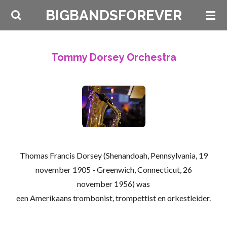
Ga
BIGBANDSFOREVER
direct
naar
de
Tommy Dorsey Orchestra
hoofdinhoud
Thomas Francis Dorsey
(
Shenandoah
,
Pennsylvania
,
19
november
1905
-
Greenwich
,
Connecticut
,
26
november
1956
) was
een
Amerikaans
trombonist
,
trompettist
en
orkestleider
.