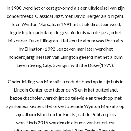
In 1988 werd het orkest gevormd als een uitvloeisel van zijn
concertreeks, Classical Jazz, met David Berger als dirigent.
Toen Wynton Marsalis in 1991 artistiek directeur werd,
legde hij de nadruk op de geschiedenis van de jazz, in het
bijzonder Duke Ellington . Het eerste album was Portraits
by Ellington (1992), en zeven jaar later werd het
honderdjarig bestaan ​​van Ellington geëerd met het album
Live in Swing City: Swingin 'with the Duke (1999).
Onder leiding van Marsalis treedt de band op in zijn huis in
Lincoln Center, toert door de VS en in het buitenland,
bezoekt scholen, verschijnt op televisie en treedt op met
symfonieorkesten. Het orkest steunde Wynton Marsalis op
zijn album Blood on the Fields , dat de Pulitzerprijs
won. Sinds 2015 worden de albums van het orkest
uitgegeven op het eigen label, Blue Engine Records.