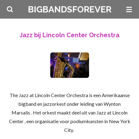
Ga
BIGBANDSFOREVER
direct
naar
de
Jazz bij Lincoln Center Orchestra
hoofdinhoud
The
Jazz at Lincoln Center Orchestra
is een Amerikaanse
bigband en
jazzorkest onder
leiding van
Wynton
Marsalis
.
Het orkest maakt deel uit van
Jazz at Lincoln
Center
, een organisatie voor podiumkunsten in New York
City.