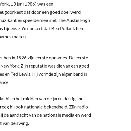
York
,
13 juni
1986
) was een
 jeugdorkest dat door een goed doel werd
 muzikant en speelde mee met
The Austin High
as tijdens zo'n concert dat Ben Pollack hem
pnames maken.
t hen in 1926 zijn eerste opnames. De eerste
n New York. Zijn reputatie was die van een goed
es
Ted Lewis
en
. Hij vormde zijn eigen band in
ance.
hij in het midden van de jaren dertig snel
eeg hij ook nationale bekendheid. Zijn radio-
ij de aandacht van de nationale media en werd
t van de
swing.