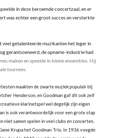
 speelde in deze beroemde concertzaal, en er
ert was echter een groot succes en versterkte
t veel getalenteerde muzikanten het leger in
log gerantsoeneerd, de opname-industrie had
es maken en speelde in kleine ensembles. Hij
ale tournees.
rtiesten maakten de zwarte muziek populair bij
etcher Henderson, en Goodman gaf dit ook zelf
eatieve klarinetspel wel degelijk zijn eigen
n is ook verantwoordelijk voor een grote stap
n niet samen spelen in veel clubs en concerten.
Gene Krupa
het Goodman Trio. In 1936 voegde