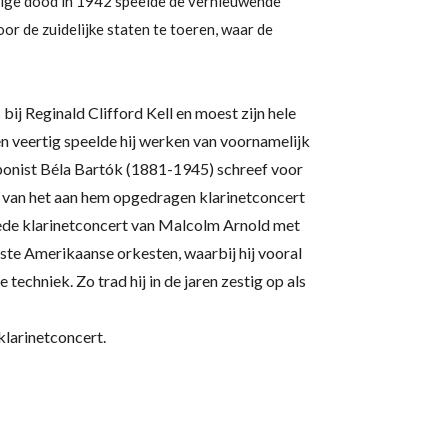
dige dood in 1942 speelde de vernieuwende
or de zuidelijke staten te toeren, waar de
ij Reginald Clifford Kell en moest zijn hele
ren veertig speelde hij werken van voornamelijk
onist
Béla Bartók
(1881-1945) schreef voor
ère van het aan hem opgedragen klarinetconcert
de klarinetconcert van
Malcolm Arnold
met
kste Amerikaanse orkesten, waarbij hij vooral
echniek. Zo trad hij in de jaren zestig op als
klarinetconcert.