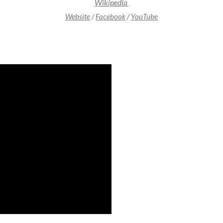
Wikipedia
Website
/
Facebook
/
YouTube