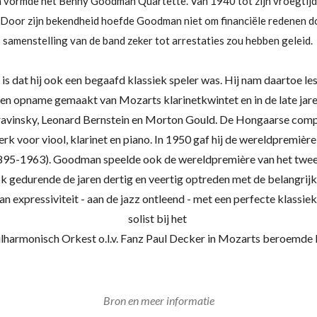
n vormde het Benny Goodman Quartette. Van 1940 tot zijn vroegtij
. Door zijn bekendheid hoefde Goodman niet om financiële redenen do
samenstelling van de band zeker tot arrestaties zou hebben geleid.
 dat hij ook een begaafd klassiek speler was. Hij nam daartoe les b
al een opname gemaakt van
Mozarts
klarinetkwintet en in de late ja
ravinsky,
Leonard Bernstein
en
Morton Gould. De Hongaarse comp
werk voor viool, klarinet en piano. In 1950 gaf hij de wereldpremi
895-1963).
Goodman speelde ook de wereldpremière van het twee
 ook gedurende de jaren dertig en veertig optreden met de belangrij
pressiviteit - aan de jazz ontleend - met een perfecte klassieke t
solist bij het
lharmonisch Orkest
o.l.v. Fanz Paul Decker in Mozarts beroemde
Bron en meer informatie