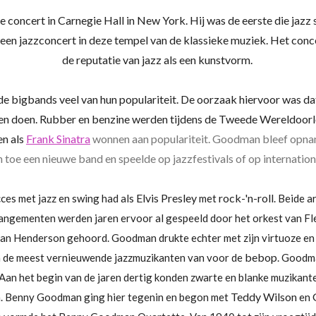
e concert in
Carnegie Hall
in New York. Hij was de eerste die jazz
n een jazzconcert in deze tempel van de klassieke muziek. Het conc
de reputatie van jazz als een kunstvorm.
 de bigbands veel van hun populariteit. De oorzaak hiervoor was da
gen doen. Rubber en benzine werden tijdens de Tweede Wereldoor
n als
Frank Sinatra
wonnen aan populariteit. Goodman bleef opnam
 toe een nieuwe band en speelde op jazzfestivals of op internation
Elvis Presley
rock-'n-roll
es met jazz en swing had als
met
. Beide a
rangementen werden jaren ervoor al gespeeld door het orkest van Fl
van Henderson gehoord. Goodman drukte echter met zijn virtuoze en cr
bebop
n de meest vernieuwende jazzmuzikanten van voor de
. Goodma
Aan het begin van de jaren dertig konden zwarte en blanke muzikante
Teddy Wilson
den. Benny Goodman ging hier tegenin en begon met
en