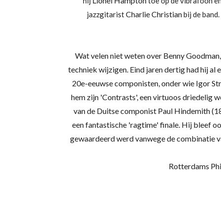
Lionel Hampton
hij
toe op de vibrafoon e
Charlie Christian
jazzgitarist
bij de band
Wat velen niet weten over Benny Goodman, is
techniek wijzigen. Eind jaren dertig had hij 
20e-eeuwse componisten, onder wie
Igor St
hem zijn 'Contrasts', een virtuoos driedelig 
van de Duitse componist
Paul Hindemith
(1
een fantastische 'ragtime' finale. Hij bleef
gewaardeerd werd vanwege de combinatie van ex
Rotterdams Phi