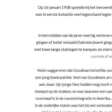
Op
16 januari
1938
speelde hij het beroemd
was in eerste instantie veel tegenstand tege
In het midden van de jaren veertig verloren
gingen of beter betaald (fabrieks)werk gin
met twee lange stakingen te kampen, en sterre
vormde af en
Velen suggereren dat Goodman hetzelfde succ
een jong blank publiek. Veel van Goodmans ar
aan, maar zijn jonge fans hadden nog nooit 
stempel op de stukken, en was daarmee een va
voorwaarts in de rassenintegratie in Amerika. 
In de zuidelijke staten was het bij wet verbo