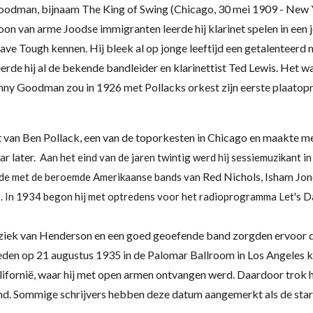
Goodman
, bijnaam
The King of Swing
(
Chicago
,
30 mei
1909
-
New 
zoon van arme
Joodse
immigranten leerde hij
klarinet
spelen in een
ave Tough kennen. Hij bleek al op jonge leeftijd een getalenteerd
eerde hij al de bekende bandleider en klarinettist Ted Lewis. Het w
nny Goodman zou in 1926 met Pollacks orkest zijn eerste plaato
t van
Ben Pollack, een van de toporkesten in Chicago en maakte me
r later.
Aan het eind van de jaren twintig werd hij sessiemuzikant i
Red Nichols
Isham Jon
elde met de beroemde Amerikaanse bands van
,
. In 1934 begon hij met optredens voor het radioprogramma
Let's D
uziek van Henderson en een goed geoefende band zorgden ervoor dat 
den op 21 augustus 1935 in de Palomar Ballroom in Los Angeles kr
lifornië, waar hij met open armen ontvangen werd. Daardoor trok h
d. Sommige schrijvers hebben deze datum aangemerkt als de star