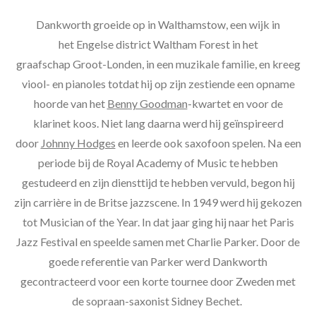
Dankworth groeide op in Walthamstow, een wijk in
het Engelse district Waltham Forest in het
graafschap Groot-Londen, in een muzikale familie, en kreeg
viool- en pianoles totdat hij op zijn zestiende een opname
hoorde van het
Benny Goodman
-kwartet en voor de
klarinet koos. Niet lang daarna werd hij geïnspireerd
door
Johnny Hodges
en leerde ook saxofoon spelen. Na een
periode bij de Royal Academy of Music te hebben
gestudeerd en zijn diensttijd te hebben vervuld, begon hij
zijn carrière in de Britse jazzscene. In 1949 werd hij gekozen
tot Musician of the Year. In dat jaar ging hij naar het Paris
Jazz Festival en speelde samen met Charlie Parker. Door de
goede referentie van Parker werd Dankworth
gecontracteerd voor een korte tournee door Zweden met
de sopraan-saxonist Sidney Bechet.