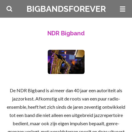
Ga
BIGBANDSFOREVER
direct
naar
de
NDR Bigband
hoofdinhoud
De NDR Bigband is al meer dan 40 jaar een autoriteit als
jazzorkest. Afkomstig uit de roots van een puur radio-
ensemble, heeft het zich sinds de jaren zeventig ontwikkeld
tot een band die niet alleen een uitgebreid jazzrepertoire
bedient, maar ook zijn eigen impulsen bepaalt, genre-
grenzen verlegt, met wereldsterren speelt en deze uitvoert