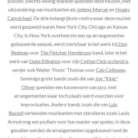
publiek. Slechts weinig blanken speelden deze muziek, met
uitzondering van muzikanten als
Johnny Mercer
en
Hoagy
Carmichael
. De drie belangrijkste centra waar deze muziek
werd gespeeld waren New York City, Chicago en Kansas
City. In New York overheerste een op arrangementen
gebaseerde aanpak, eerst merkbaar in het werk bij
Don
Redman
voor
The Fletcher Henderson
band, later in het
werk van
Duke Ellington
voor zijn
Cotton Club orchestra
,
verder ook Walter 'Foots' Thomas voor
Cab Calloway
.
Sommige grote bands zoals die van
Joe "King"
Oliver
speelden een tussenvorm van jazz, met
arrangementen waar toch plaats werd voorzien voor
improvisaties. Andere bands zoals die van
Luis
Russell
verleenden muzikanten met sterallures zoals Louis
Armstrong een podium voor hun manier van spelen. In deze
gevallen werden de arrangementen opgebouwd rond de