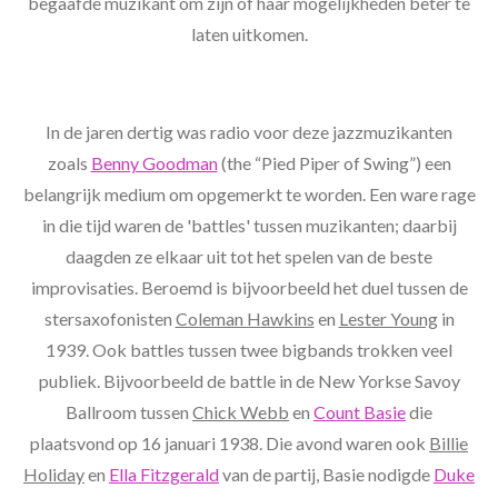
begaafde muzikant om zijn of haar mogelijkheden beter te
laten uitkomen.
In de jaren dertig was radio voor deze jazzmuzikanten
zoals
Benny Goodman
(the “Pied Piper of Swing”) een
belangrijk medium om opgemerkt te worden. Een ware rage
in die tijd waren de 'battles' tussen muzikanten; daarbij
daagden ze elkaar uit tot het spelen van de beste
improvisaties. Beroemd is bijvoorbeeld het duel tussen de
stersaxofonisten
Coleman Hawkins
en
Lester Young
in
1939. Ook battles tussen twee bigbands trokken veel
publiek. Bijvoorbeeld de battle in de New Yorkse Savoy
Ballroom tussen
Chick Webb
en
Count Basie
die
plaatsvond op 16 januari 1938. Die avond waren ook
Billie
Holiday
en
Ella Fitzgerald
van de partij, Basie nodigde
Duke